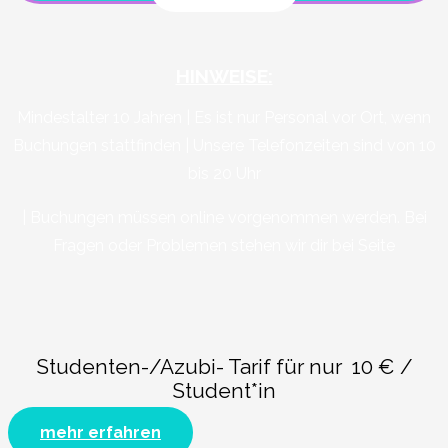
HINWEISE:
Mindestalter 10 Jahren |
Es ist nur Personal vor Ort, wenn
Buchungen stattfinden |
Unsere Telefonzeiten sind von 10
bis 20 Uhr
|
Buchungen müssen online vorgenommen werden. Bei
Fragen oder Problemen stehen wir dir bei Seite
Studenten-/Azubi- Tarif für nur 10 € /
Student*in
mehr erfahren